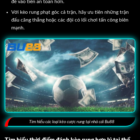
để vào tiền an toàn hơn.
Với kèo rung phạt góc cả trận, hãy ưu tiên những trận
đấu căng thẳng hoặc các đội có lối chơi tấn công biên
mạnh.
Tìm hiểu các loại kèo cược rung tại nhà cái Bu88