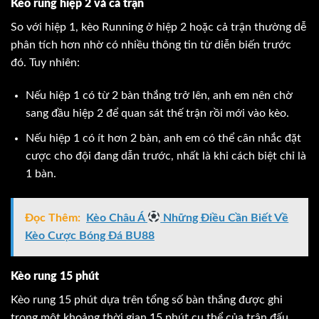
Kèo rung hiệp 2 và cả trận
So với hiệp 1, kèo Running ở hiệp 2 hoặc cả trận thường dễ
phân tích hơn nhờ có nhiều thông tin từ diễn biến trước
đó. Tuy nhiên:
Nếu hiệp 1 có từ 2 bàn thắng trở lên, anh em nên chờ
sang đầu hiệp 2 để quan sát thế trận rồi mới vào kèo.
Nếu hiệp 1 có ít hơn 2 bàn, anh em có thể cân nhắc đặt
cược cho đội đang dẫn trước, nhất là khi cách biệt chỉ là
1 bàn.
Đọc Thêm:
Kèo Châu Á
Những Điều Cần Biết Về
Kèo Cược Bóng Đá BU88
Kèo rung 15 phút
Kèo rung 15 phút dựa trên tổng số bàn thắng được ghi
trong một khoảng thời gian 15 phút cụ thể của trận đấu