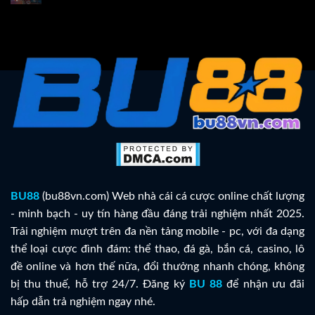
Người
Casino
Hướng
Không
Mới
Kịch
Dẫn
có
Tính
Cược
bình
Và
Vòng
luận
Hấp
Xoay
ở
Dẫn
Roulette
Poker
Bu88
Bu88
Hiệu
Có
Quả
Gì
Nhất
Hấp
2026
Dẫn
Và
Kinh
Nghiệm
Chơi
Như
Thế
Nào?
BU88
(bu88vn.com) Web nhà cái cá cược online chất lượng
- minh bạch - uy tín hàng đầu đáng trải nghiệm nhất 2025.
Trải nghiệm mượt trên đa nền tảng mobile - pc, với đa dạng
thể loại cược đình đám: thể thao, đá gà, bắn cá, casino, lô
đề online và hơn thế nữa, đổi thưởng nhanh chóng, không
bị thu thuế, hỗ trợ 24/7. Đăng ký
BU 88
để nhận ưu đãi
hấp dẫn trả nghiệm ngay nhé.