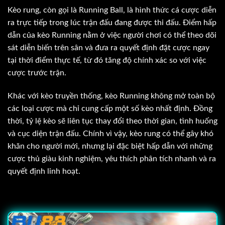
Kèo rung, còn gọi là Running Ball, là hình thức cá cược diễn
ra trực tiếp trong lúc trận đấu đang được thi đấu. Điểm hấp
dẫn của kèo Running nằm ở việc người chơi có thể theo dõi
sát diễn biến trên sân và đưa ra quyết định đặt cược ngay
tại thời điểm thực tế, từ đó tăng độ chính xác so với việc
cược trước trận.
Khác với kèo truyền thống, kèo Running không mở toàn bộ
các loại cược mà chỉ cung cấp một số kèo nhất định. Đồng
thời, tỷ lệ kèo sẽ liên tục thay đổi theo thời gian, tình huống
và cục diện trận đấu. Chính vì vậy, kèo rung có thể gây khó
khăn cho người mới, nhưng lại đặc biệt hấp dẫn với những
cược thủ giàu kinh nghiệm, yêu thích phân tích nhanh và ra
quyết định linh hoạt.