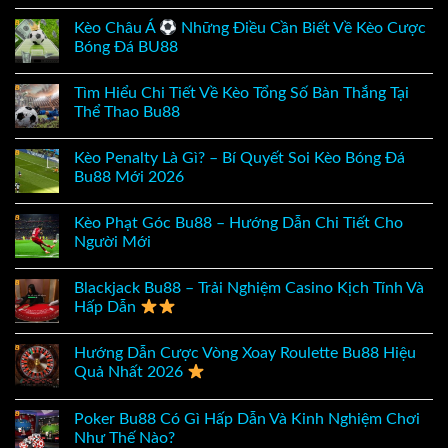
Cách
Kèo
Không
Vào
Châu
có
Kèo Châu Á
Những Điều Cần Biết Về Kèo Cược
Kèo
Âu
bình
Chuẩn
(Kèo
luận
Bóng Đá BU88
Xác
1×2)
ở
Từ
Là
Kèo
Không
Chuyên
Gì?
Rung
có
Tìm Hiểu Chi Tiết Về Kèo Tổng Số Bàn Thắng Tại
Gia
Hướng
Là
bình
Bu88
Dẫn
Gì?
luận
Thể Thao Bu88
Đặt
Hướng
ở
Cược
Dẫn
Kèo
Không
Cho
Cách
Châu
có
Kèo Penalty Là Gì? – Bí Quyết Soi Kèo Bóng Đá
Tân
Bắt
Á
bình
Thủ
Kèo
luận
Bu88 Mới 2026
Bu88
ở
Những
Hiệu
Tìm
Điều
Không
Quả
Hiểu
Cần
có
Kèo Phạt Góc Bu88 – Hướng Dẫn Chi Tiết Cho
Nhất
Chi
Biết
bình
Tiết
Về
luận
Người Mới
Về
ở
Kèo
Kèo
Kèo
Cược
Không
Tổng
Penalty
Bóng
có
Blackjack Bu88 – Trải Nghiệm Casino Kịch Tính Và
Số
Là
Đá
bình
Bàn
Gì?
BU88
luận
Hấp Dẫn
Thắng
–
ở
Tại
Bí
Kèo
Không
Thể
Quyết
Phạt
có
Hướng Dẫn Cược Vòng Xoay Roulette Bu88 Hiệu
Thao
Soi
Góc
bình
Bu88
Kèo
Bu88
luận
Quả Nhất 2026
Bóng
–
ở
Đá
Hướng
Blackjack
Không
Bu88
Dẫn
Bu88
có
Poker Bu88 Có Gì Hấp Dẫn Và Kinh Nghiệm Chơi
Mới
Chi
–
bình
2026
Tiết
Trải
luận
Như Thế Nào?
Cho
Nghiệm
ở