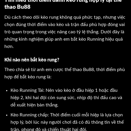
Tìm hiểu thời điểm đánh kèo rung hợp lý tại thể
thao Bu88
Dù cách theo dõi kèo rung không quá phức tạp, nhưng việc
chọn đúng thời điểm vào kèo và trận đấu phù hợp đóng vai
trò quan trọng trong việc nâng cao tỷ lệ thắng. Dưới đây là
những kinh nghiệm giúp anh em bắt kèo Running hiệu quả
hơn.
Khi nào nên bắt kèo rung?
Theo chia sẻ từ anh em cược thể thao Bu88, thời điểm phù
hợp để bắt kèo rung là:
Kèo Running Tài: Nên vào kèo ở đầu hiệp 1 hoặc đầu
hiệp 2, khi hai đội còn sung sức, nhịp độ thi đấu cao và
dễ xuất hiện bàn thắng.
Kèo Running chấp: Thời điểm cuối mỗi hiệp là lựa chọn
hợp lý, bởi lúc này người chơi đã có đủ thông tin về thế
trận, phong độ và chiến thuật hai đội.