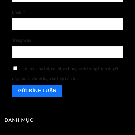
Email
*
Trang web
Lưu tên của tôi, email, và trang web trong trình duyệt
này cho lần bình luận kế tiếp của tôi.
DANH MỤC