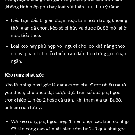
(không tính hiệp phụ hay loạt sút luân lưu). Lưu ý rằng:
Nếu trận đấu bị gián đoạn hoặc tạm hoãn trong khoảng
thời gian đã chọn, kèo sẽ bị hủy và được Bu88 mở lại ở
mốc tiếp theo.
Loại kèo này phù hợp với người chơi có khả năng theo
dõi và phân tích diễn biến trận đấu theo từng giai đoạn
ngắn.
Kèo rung phạt góc
Kèo Running phạt góc là dạng cược phụ được nhiều người
yêu thích, cho phép đặt cược dựa trên số quả phạt góc
trong hiệp 1, hiệp 2 hoặc cả trận. Khi tham gia tại Bu88,
anh em nên lưu ý:
Với kèo rung phạt góc hiệp 1, nên chọn các trận có nhịp
độ tấn công cao và xuất hiện sớm từ 2–3 quả phạt góc