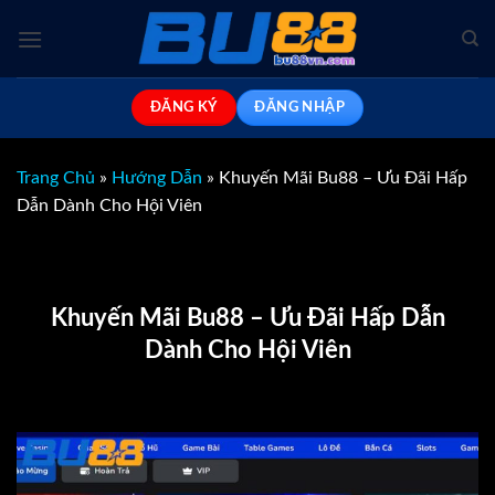
Bỏ
qua
nội
dung
ĐĂNG KÝ
ĐĂNG NHẬP
Trang Chủ
»
Hướng Dẫn
»
Khuyến Mãi Bu88 – Ưu Đãi Hấp
Dẫn Dành Cho Hội Viên
Khuyến Mãi Bu88 – Ưu Đãi Hấp Dẫn
Dành Cho Hội Viên