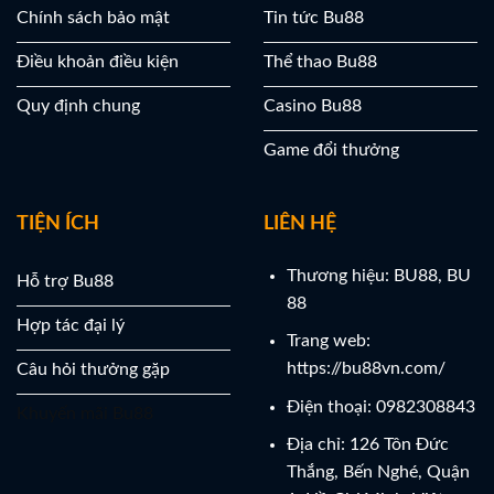
Chính sách bảo mật
Tin tức Bu88
Điều khoản điều kiện
Thể thao Bu88
Quy định chung
Casino Bu88
Game đổi thưởng
TIỆN ÍCH
LIÊN HỆ
Thương hiệu: BU88, BU
Hỗ trợ Bu88
88
Hợp tác đại lý
Trang web:
https://bu88vn.com/
Câu hỏi thưởng gặp
Điện thoại:
0982308843
Khuyến mãi Bu88
Địa chỉ:
126 Tôn Đức
Thắng, Bến Nghé, Quận