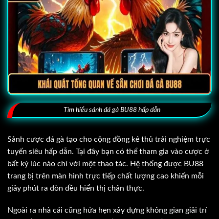
Tìm hiểu sảnh đá gà BU88 hấp dẫn
Sảnh cược đá gà tạo cho cộng đồng kê thủ trải nghiệm trực
tuyến siêu hấp dẫn. Tại đây bạn có thể tham gia vào cược ở
bất kỳ lúc nào chỉ với một thao tác. Hệ thống được BU88
trang bị trên màn hình trực tiếp chất lượng cao khiến mỗi
giây phút ra đòn đều hiển thị chân thực.
Ngoài ra nhà cái cũng hứa hẹn xây dựng không gian giải trí