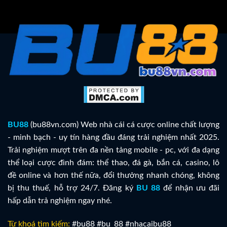
Tính
Cược
bình
Và
Vòng
luận
Hấp
Xoay
ở
Dẫn
Roulette
Poker
Bu88
Bu88
Hiệu
Có
Quả
Gì
Nhất
Hấp
2026
Dẫn
Và
Kinh
Nghiệm
Chơi
Như
Thế
Nào?
BU88
(bu88vn.com) Web nhà cái cá cược online chất lượng
- minh bạch - uy tín hàng đầu đáng trải nghiệm nhất 2025.
Trải nghiệm mượt trên đa nền tảng mobile - pc, với đa dạng
thể loại cược đình đám: thể thao, đá gà, bắn cá, casino, lô
đề online và hơn thế nữa, đổi thưởng nhanh chóng, không
bị thu thuế, hỗ trợ 24/7. Đăng ký
BU 88
để nhận ưu đãi
hấp dẫn trả nghiệm ngay nhé.
Từ khoá tìm kiếm:
#bu88 #bu_88 #nhacaibu88