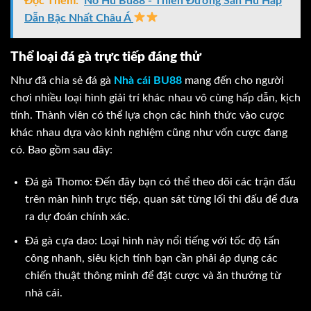
Đọc Thêm:
Nổ Hũ Bu88 - Thiên Đường Săn Hũ Hấp
Dẫn Bậc Nhất Châu Á
Thể loại đá gà trực tiếp đáng thử
Như đã chia sẻ đá gà
Nhà cái BU88
mang đến cho người
chơi nhiều loại hình giải trí khác nhau vô cùng hấp dẫn, kịch
tính. Thành viên có thể lựa chọn các hình thức vào cược
khác nhau dựa vào kinh nghiệm cũng như vốn cược đang
có. Bao gồm sau đây:
Đá gà Thomo: Đến đây bạn có thể theo dõi các trận đấu
trên màn hình trực tiếp, quan sát từng lối thi đấu để đưa
ra dự đoán chính xác.
Đá gà cựa dao: Loại hình này nổi tiếng với tốc độ tấn
công nhanh, siêu kịch tính bạn cần phải áp dụng các
chiến thuật thông minh để đặt cược và ăn thưởng từ
nhà cái.