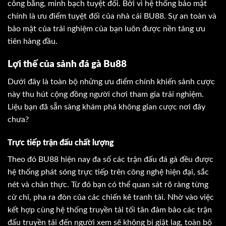
công bằng, minh bạch tuyệt đối. Bởi vì hệ thống bảo mật
chính là ưu điểm tuyệt đối của nhà cái BU88. Sự an toàn và
bảo mật của trải nghiệm của bạn luôn được nền tảng ưu
tiên hàng đầu.
Lợi thế của sảnh đá gà Bu88
Dưới đây là toàn bộ những ưu điểm chính khiến sảnh cược
này thu hút cộng đồng người chơi tham gia trải nghiệm.
Liệu bạn đã sẵn sàng khám phá không gian cược nơi đây
chưa?
Trực tiếp trận đấu chất lượng
Theo đó BU88 hiện nay đa số các trận đấu đá gà đều được
hệ thống phát sóng trực tiếp trên công nghệ hiện đại, sắc
nét và chân thực. Từ đó bạn có thể quan sát rõ ràng từng
cử chỉ, pha ra đòn của các chiến kê tranh tài. Nhờ vào việc
kết hợp cùng hệ thống truyền tải tối tân đảm bảo các trận
đấu truyền tải đến người xem sẽ không bị giật lag, toàn bộ