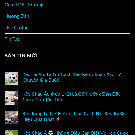
Game Đổi Thưởng
Hướng Dẫn
Live Casino
Tin Tức
BẢN TIN MỚI
Kèo Tài Xỉu Là Gì? Cách Vào Kèo Chuẩn Xác Từ
Chuyên Gia Bu88
Không
có
Kèo Châu Âu (Kèo 1×2) Là Gì? Hướng Dẫn Đặt
bình
luận
Cược Cho Tân Thủ
ở
Kèo
Không
Tài
có
Kèo Rung Là Gì? Hướng Dẫn Cách Bắt Kèo Bu88
Xỉu
bình
Là
luận
Hiệu Quả Nhất
Gì?
ở
Cách
Kèo
Không
Vào
Châu
có
Kèo Châu Á
Những Điều Cần Biết Về Kèo Cược
Kèo
Âu
bình