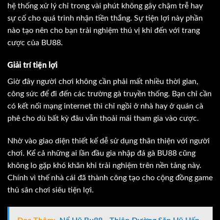
hệ thống xử lý chỉ trong vài phút không gây chậm trễ hay
sự cố cho quá trình nhận tiền thắng. Sự tiện lợi này phần
nào tạo nên cho bạn trải nghiệm thú vị khi đến với trang
cược của BU88.
Giải trí tiện lợi
Giờ đây người chơi không cần phải mất nhiều thời gian,
công sức để đi đến các trường gà truyền thống. Bạn chỉ cần
có kết nối mạng internet thì chỉ ngồi ở nhà hay ở quán cà
phê cho dù bất kỳ đâu vẫn thoải mái tham gia vào cược.
Nhờ vào giao diện thiết kế dễ sử dụng thân thiện với người
chơi. Kể cả những ai lần đầu gia nhập đá gà BU88 cũng
không lo gặp khó khăn khi trải nghiệm trên nền tảng này.
Chính vì thế nhà cái đã thành công tạo cho cộng đồng game
thủ sân chơi siêu tiện lợi.