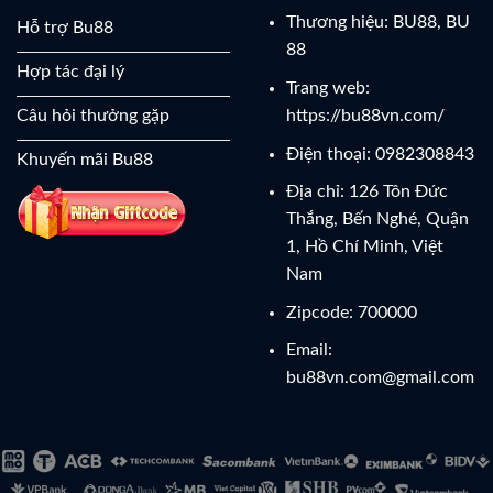
Thương hiệu: BU88, BU
Hỗ trợ Bu88
88
Hợp tác đại lý
Trang web:
https://bu88vn.com/
Câu hỏi thưởng gặp
Điện thoại:
0982308843
Khuyến mãi Bu88
Địa chỉ:
126 Tôn Đức
Thắng, Bến Nghé, Quận
1, Hồ Chí Minh, Việt
Nam
Zipcode: 700000
Email:
bu88vn.com@gmail.com