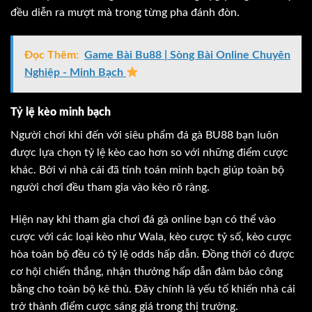
đều diễn ra mượt mà trong từng pha đánh đòn.
Đọc Thêm:
Game Bài Bu88 | Sòng Bài Online Chuyên
Nghiệp - Minh Bạch
Tỷ lệ kèo minh bạch
Người chơi khi đến với siêu phẩm đá gà BU88 bạn luôn
được lựa chọn tỷ lệ kèo cao hơn so với những điểm cược
khác. Bởi vì nhà cái đã tính toán minh bạch giúp toàn bộ
người chơi đều tham gia vào kèo rõ ràng.
Hiện nay khi tham gia chơi đá gà online bạn có thể vào
cược với các loại kèo như Wala, kèo cược tỷ số, kèo cược
hòa toàn bộ đều có tỷ lệ odds hấp dẫn. Đồng thời có được
cơ hội chiến thắng, nhận thưởng hấp dẫn đảm bảo công
bằng cho toàn bộ kê thủ. Đây chính là yếu tố khiến nhà cái
trở thành điểm cược sáng giá trong thị trường.