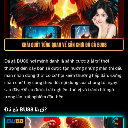
Đá gà BU88 nơi mệnh danh là sảnh cược giải trí thời
thượng đến đây bạn sẽ được tận hưởng những màn thi đấu
mãn nhãn đồng thời có cơ hội kiếm thưởng hấp dẫn. Đừng
chần chờ hãy cùng theo dõi nội dung của chúng tôi ngay
sau đây. Để có được trải nghiệm thú vị và tránh bỡ ngỡ
trong lần trải nghiệm đầu tiên.
Đá gà BU88 là gì?