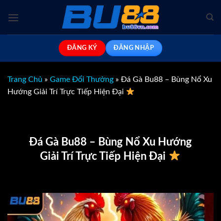
Bỏ
qua
nội
dung
ĐĂNG KÝ
ĐĂNG NHẬP
Trang Chủ
»
Game Đổi Thưởng
»
Đá Gà Bu88 – Bùng Nổ Xu
Hướng Giải Trí Trực Tiếp Hiện Đại
Đá Gà Bu88 – Bùng Nổ Xu Hướng
Giải Trí Trực Tiếp Hiện Đại