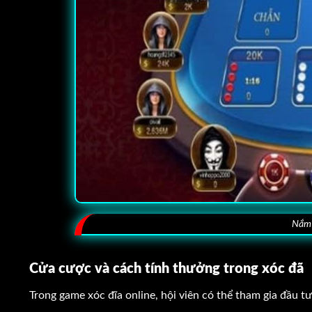
Nắm 
Cửa cược và cách tính thưởng trong xóc đã
Trong game xóc đĩa online, hội viên có thể tham gia đầu 