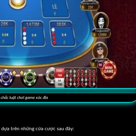
chắc luật chơi game xóc đĩa
tư dựa trên những cửa cược sau đây: