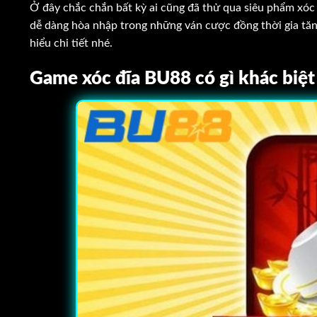
Ở đây chắc chắn bất kỳ ai cũng đã thử qua siêu phẩm xóc đ
dễ dàng hòa nhập trong những ván cược đồng thời gia tăn
hiểu chi tiết nhé.
Game xóc đĩa BU88 có gì khác biệt