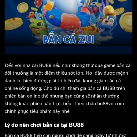
Đến với nhà cái BU88 nếu như không thử qua game bắn cá
đổi thưởng là một điểm thiếu sót lớn. Nơi đây được mệnh
danh là thiên đường giải trí hiện đại, không gian săn cá
online sống động. Cho dù chỉ tham gia bắn cá BU88 trên
phiên bản online thế nhưng bạn cũng sẽ nhận thưởng
không khác phiên bản trực tiếp. Theo chân bu88vn.com
chinh phục siêu phẩm này nhé.
Lý do nên chơi bắn cá tại BU88
Bắn cá BU88 tiếp cận người chơi dễ dàng ngay từ những