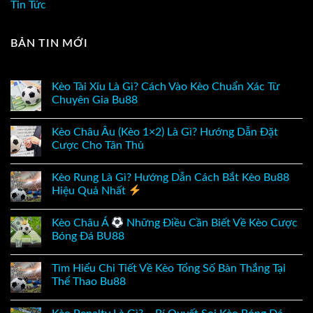
Tin Tức
BẢN TIN MỚI
Kèo Tài Xỉu Là Gì? Cách Vào Kèo Chuẩn Xác Từ
Chuyên Gia Bu88
Không
có
Kèo Châu Âu (Kèo 1×2) Là Gì? Hướng Dẫn Đặt
bình
luận
Cược Cho Tân Thủ
ở
Kèo
Không
Tài
có
Kèo Rung Là Gì? Hướng Dẫn Cách Bắt Kèo Bu88
Xỉu
bình
Là
luận
Hiệu Quả Nhất
Gì?
ở
Cách
Kèo
Không
Vào
Châu
có
Kèo Châu Á
Những Điều Cần Biết Về Kèo Cược
Kèo
Âu
bình
Chuẩn
(Kèo
luận
Bóng Đá BU88
Xác
1×2)
ở
Từ
Là
Kèo
Không
Chuyên
Gì?
Rung
có
Tìm Hiểu Chi Tiết Về Kèo Tổng Số Bàn Thắng Tại
Gia
Hướng
Là
bình
Bu88
Dẫn
Gì?
luận
Thể Thao Bu88
Đặt
Hướng
ở
Cược
Dẫn
Kèo
Không
Cho
Cách
Châu
có