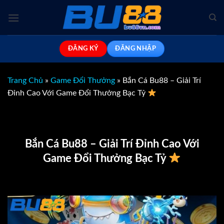
Bỏ
qua
nội
dung
ĐĂNG KÝ
ĐĂNG NHẬP
Trang Chủ
»
Game Đổi Thưởng
»
Bắn Cá Bu88 – Giải Trí
Đỉnh Cao Với Game Đổi Thưởng Bạc Tỷ
Bắn Cá Bu88 – Giải Trí Đỉnh Cao Với
Game Đổi Thưởng Bạc Tỷ