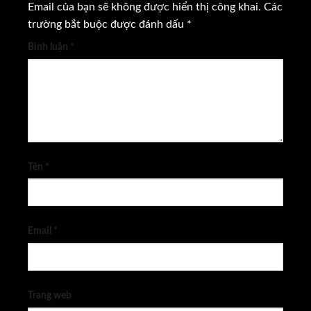
Email của bạn sẽ không được hiển thị công khai.
Các
trường bắt buộc được đánh dấu
*
Bình luận
*
Tên
*
Email
*
Trang web