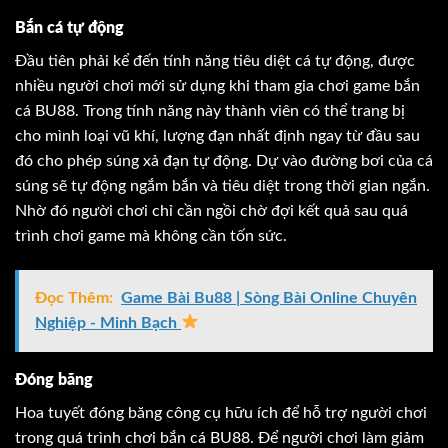
Bắn cá tự động
Đầu tiên phải kể đến tính năng tiêu diệt cá tự động, được
nhiều người chơi mới sử dụng khi tham gia chơi game bắn
cá BU88. Trong tính năng này thành viên có thể trang bị
cho mình loại vũ khí, lượng đạn nhất định ngay từ đầu sau
đó cho phép súng xả đạn tự động. Dự vào đường bơi của cá
súng sẽ tự động ngắm bắn và tiêu diệt trong thời gian ngắn.
Nhờ đó người chơi chỉ cần ngồi chờ đợi kết quả sau quá
trình chơi game mà không cần tốn sức.
Đọc Thêm:
Game Bài Bu88 | Sòng Bài Online Chuyên
Nghiệp - Minh Bạch
Đóng băng
Hoa tuyết đóng băng công cụ hữu ích để hỗ trợ người chơi
trong quá trình chơi bắn cá BU88. Để người chơi làm giảm