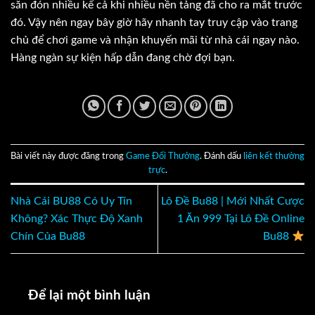
săn đón nhiều kể cả khi nhiều nền tảng đã cho ra mắt trước
đó. Vậy nên ngay bây giờ hãy nhanh tay truy cập vào trang
chủ để chơi game và nhận khuyến mãi từ nhà cái ngay nào.
Hàng ngàn sự kiện hấp dẫn đang chờ đợi bạn.
Bài viết này được đăng trong
Game Đổi Thưởng
. Đánh dấu
liên kết thường
trực
.
Nhà Cái BU88 Có Uy Tín
Lô Đề Bu88 | Mới Nhất Cược
Không? Xác Thực Độ Xanh
1 Ăn 999 Tại Lô Đề Online
Chín Của Bu88
Bu88
Để lại một bình luận