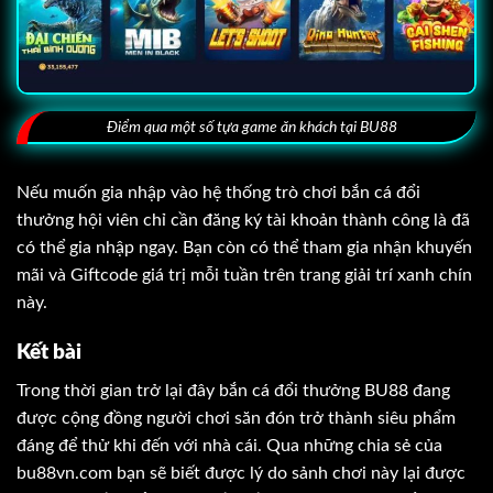
Điểm qua một số tựa game ăn khách tại BU88
Nếu muốn gia nhập vào hệ thống trò chơi bắn cá đổi
thưởng hội viên chỉ cần đăng ký tài khoản thành công là đã
có thể gia nhập ngay. Bạn còn có thể tham gia nhận khuyến
mãi và Giftcode giá trị mỗi tuần trên trang giải trí xanh chín
này.
Kết bài
Trong thời gian trở lại đây bắn cá đổi thưởng BU88 đang
được cộng đồng người chơi săn đón trở thành siêu phẩm
đáng để thử khi đến với nhà cái. Qua những chia sẻ của
bu88vn.com bạn sẽ biết được lý do sảnh chơi này lại được